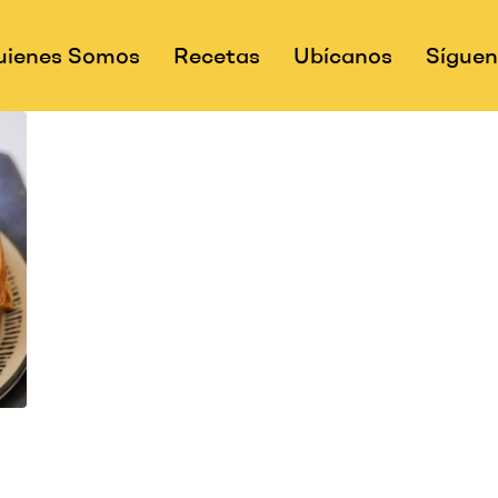
uienes Somos
Recetas
Ubícanos
Sígue